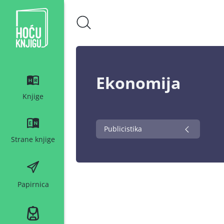
Hoću knjigu bijeli logo
Ekonomija
Knjige
Publicistika
Strane knjige
Papirnica