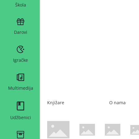
Škola
Darovi
Igračke
Multimedija
Knjižare
O nama
Udžbenici
WsPay web stranica
Maestro web stranica
Mastercard web 
Amer