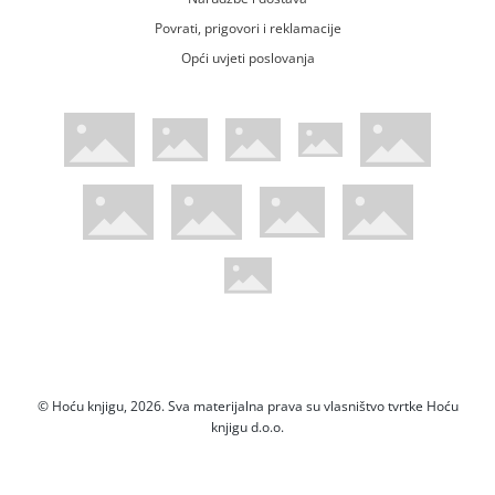
Povrati, prigovori i reklamacije
Opći uvjeti poslovanja
WsPay web stranica
Visa web stranica
Maestro web stranica
Mastercard web stranica
American Express web stranica
Diners web stranica
Trustwave certificirano
Pci Dss certificirano
Mastercard sigurnosni kod web strani
Verified by Visa web stranica
Hoću Knjigu Facebook profil
Hoću knjigu Instagram profil
Hoću knjigu Youtube profil
Hoću knjigu TikTok profil
© Hoću knjigu, 2026. Sva materijalna prava su vlasništvo tvrtke Hoću
knjigu d.o.o.