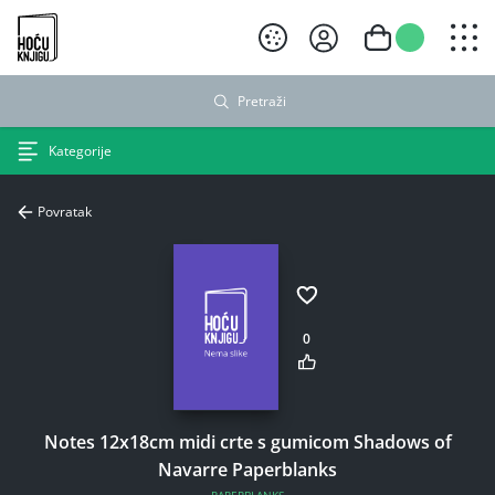
Hoću knjigu crni logo
Pretraži
Kategorije
Povratak
0
Notes 12x18cm midi crte s gumicom Shadows of
Navarre Paperblanks