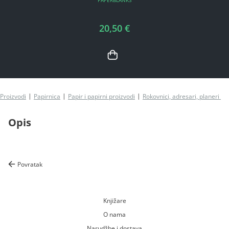
PAPERBLANKS
20,50 €
Proizvodi
Papirnica
Papir i papirni proizvodi
Rokovnici, adresari, planeri i n
Opis
Povratak
Knjižare
O nama
Narudžbe i dostava