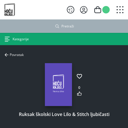
Hoću knjigu crni logo
Pretraži
Kategorije
Povratak
0
Ruksak školski Love Lilo & Stitch ljubičasti