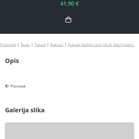
41,90 €
Proizvodi
Škola
Tekstil
Ruksaci
Ruksak školski Love Lilo & Stitch ljubičasti
Opis
Povratak
Galerija slika