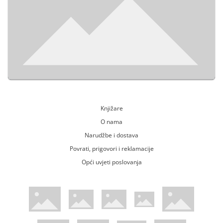
Knjižare
O nama
Narudžbe i dostava
Povrati, prigovori i reklamacije
Opći uvjeti poslovanja
WsPay web stranica
Visa web stranica
Maestro web stranica
Mastercard web stranica
American Express web stranica