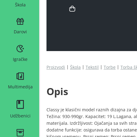
Škola
Darovi
Igračke
Proizvodi
Škola
Tekstil
Torbe
Torba š
Multimedija
Opis
Classy je klasični model raznih dizajna za d
Udžbenici
Težina: 930-990gr. Kapacitet: 19 L.Lagana, ali
materijala. Izdržljivost: Ojačanja sa svih str
dodatne funkcije: osigurava da torba ostane 
kišnom vremenu. Prsni remen: Prsni remen m