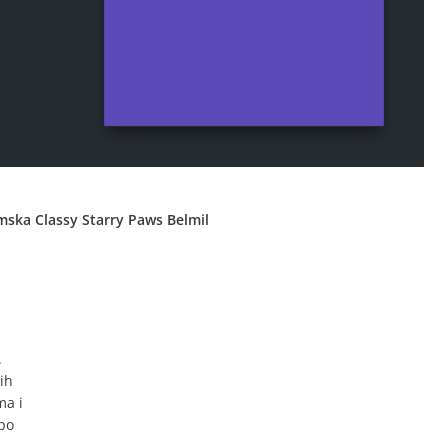
mska Classy Starry Paws Belmil
.
nih
ma i
 po