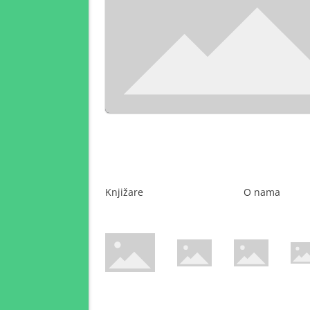
Knjižare
O nama
WsPay web stranica
Maestro web stranica
Mastercard web 
Amer