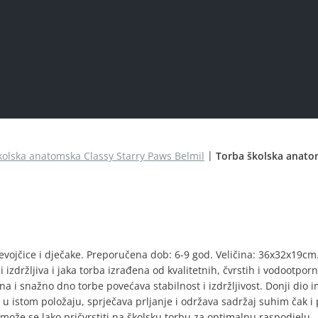
kolska anatomska Classy Starry Paws Belmil
Torba školska anato
jevojčice i dječake. Preporučena dob: 6-9 god. Veličina: 36x32x19cm
 izdržljiva i jaka torba izrađena od kvalitetnih, čvrstih i vodootpor
ana i snažno dno torbe povećava stabilnost i izdržljivost. Donji dio i
u istom položaju, sprječava prljanje i održava sadržaj suhim čak i
ože se lako pričvrstiti na školsku torbu za optimalnu raspodjelu