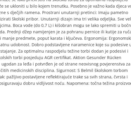
že se ukloniti u bilo kojem trenutku. Posebno je važno kada djeca v
klizne s dječjih ramena. Prostrani unutarnji pretinci: Imaju pametno
irati školski pribor. Unutarnji dizajn ima tri velika odjeljka. Sve ve
ljcima. Boca vode (do 0,7 L) i kišobran mogu se lako spremiti u boč
a. Prednji džep namijenjen je za pohranu pernice ili kutije za ruč
n i manje predmete, poput karata i ključeva. Ergonomija: Ergonomsk
datnu udobnost. Dobro podstavljene naramenice koje su podesive 
istajanje. Za optimalnu raspodjelu težine torbi dodan je podesivi i
kolskih torbi posjeduju AGR certifikat. Aktion Gesunder Rücken
jn ugodan za leđa i potvrđen je od strane neovisnog povjerenstva za
ličitih medicinskih disciplina. Sigurnost: S Belmil školskom torbom
 pažljivo postavljene reflektirajuće trake sa svih strana, čvrsta i
osiguravaju dobru vidljivost noću. Napomena: točna težina proizv