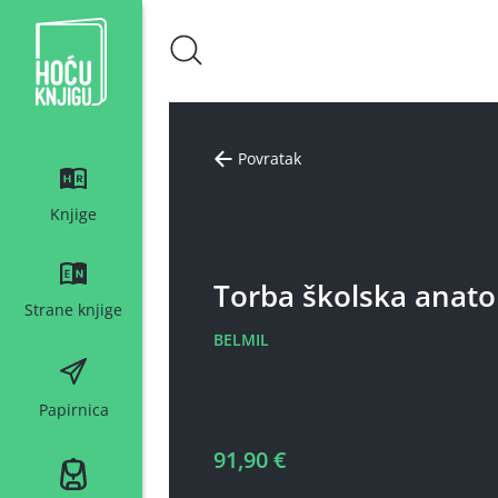
Hoću knjigu bijeli logo
Povratak
Knjige
Torba školska anato
Strane knjige
BELMIL
Papirnica
91,90 €