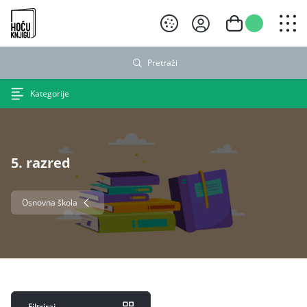
Hoću knjigu crni logo
Pretraži
Kategorije
5. razred
Osnovna škola
Filtriraj