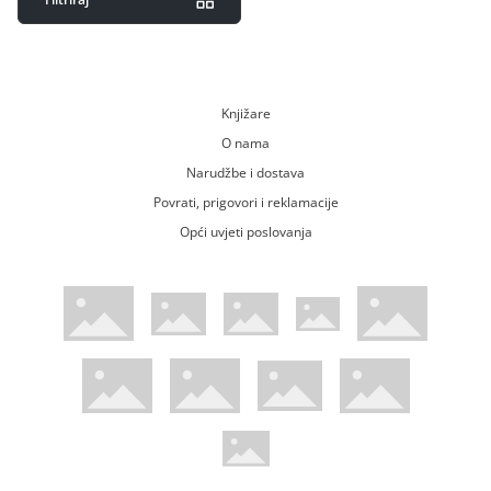
Knjižare
O nama
Narudžbe i dostava
Povrati, prigovori i reklamacije
Opći uvjeti poslovanja
WsPay web stranica
Visa web stranica
Maestro web stranica
Mastercard web stranica
American Express web stranica
Diners web stranica
Trustwave certificirano
Pci Dss certificirano
Mastercard sigurnosni kod web strani
Verified by Visa web stranica