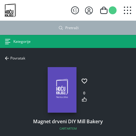
Hoću knjigu crni logo
Pretraži
Kategorije
Povratak
0
Magnet drveni DIY Mill Bakery
CARTARTEM