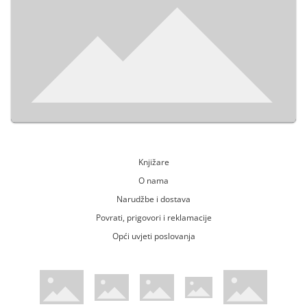
Knjižare
O nama
Narudžbe i dostava
Povrati, prigovori i reklamacije
Opći uvjeti poslovanja
WsPay web stranica
Visa web stranica
Maestro web stranica
Mastercard web stranica
American Express web stranica