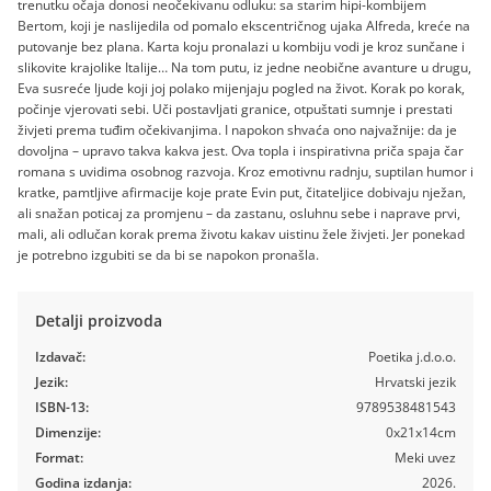
trenutku očaja donosi neočekivanu odluku: sa starim hipi-kombijem
Bertom, koji je naslijedila od pomalo ekscentričnog ujaka Alfreda, kreće na
putovanje bez plana. Karta koju pronalazi u kombiju vodi je kroz sunčane i
slikovite krajolike Italije… Na tom putu, iz jedne neobične avanture u drugu,
Eva susreće ljude koji joj polako mijenjaju pogled na život. Korak po korak,
počinje vjerovati sebi. Uči postavljati granice, otpuštati sumnje i prestati
živjeti prema tuđim očekivanjima. I napokon shvaća ono najvažnije: da je
dovoljna – upravo takva kakva jest. Ova topla i inspirativna priča spaja čar
romana s uvidima osobnog razvoja. Kroz emotivnu radnju, suptilan humor i
kratke, pamtljive afirmacije koje prate Evin put, čitateljice dobivaju nježan,
ali snažan poticaj za promjenu – da zastanu, osluhnu sebe i naprave prvi,
mali, ali odlučan korak prema životu kakav uistinu žele živjeti. Jer ponekad
je potrebno izgubiti se da bi se napokon pronašla.
Detalji proizvoda
Izdavač:
Poetika j.d.o.o.
Jezik:
Hrvatski jezik
ISBN-13:
9789538481543
Dimenzije:
0x21x14cm
Format:
Meki uvez
Godina izdanja:
2026.