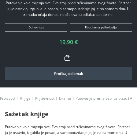
Putovanje koje mijenja sve. Eva stoji pred ruševinama svog života. Partner
ju je ostavio, izgubila je posao, a samopouzdanje joj je na samom dnu. U
trenutku očaja donosi neočekivanu odluku: sa starim...
Duhovnost
Popularna psihologija
19,90 €
Pročitaj odlomak
Proizvodi
Knjige
Književnost
Drama
Putovanje prema sebi uz pizzu i Ape
Sažetak knjige
Putovanje koje mijenja sve. Eva stoji pred ruševinama svog života. Partner
ju je ostavio, izgubila je posao, a samopouzdanje joj je na samom dnu. U