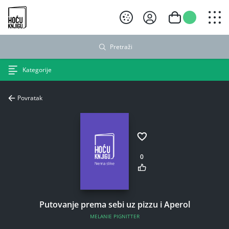
Hoću knjigu crni logo
Pretraži
Kategorije
Povratak
0
Putovanje prema sebi uz pizzu i Aperol
MELANIE PIGNITTER