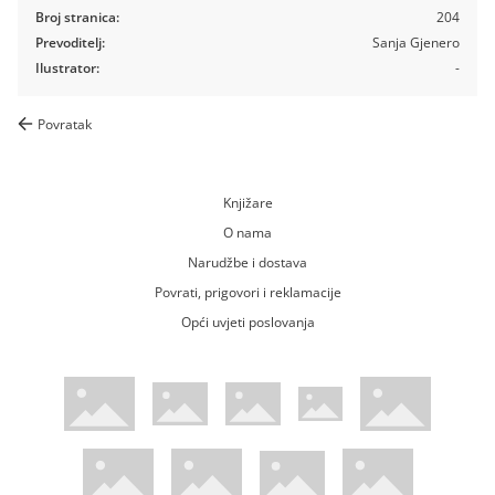
Broj stranica:
204
Prevoditelj:
Sanja Gjenero
Ilustrator:
-
Povratak
Knjižare
O nama
Narudžbe i dostava
Povrati, prigovori i reklamacije
Opći uvjeti poslovanja
WsPay web stranica
Visa web stranica
Maestro web stranica
Mastercard web stranica
American Express web stranica
Diners web stranica
Trustwave certificirano
Pci Dss certificirano
Mastercard sigurnosni kod web strani