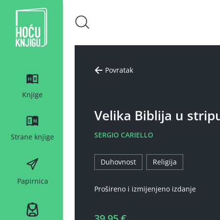
Hoću knjigu bijeli logo
Povratak
Knjige
Velika Biblija u strip
SERGIO CARIELLO
Strane knjige
Duhovnost
Religija
Papirnica
Prošireno i izmijenjeno izdanje
39,95 €