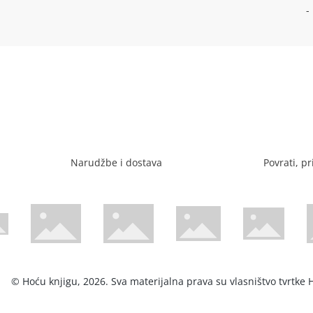
-
Narudžbe i dostava
Povrati, pr
Visa web stranica
Diners web stranica
P
Trustwave certificirano
Mastercard sig
stranica
ican Express web stranica
© Hoću knjigu, 2026. Sva materijalna prava su vlasništvo tvrtke H