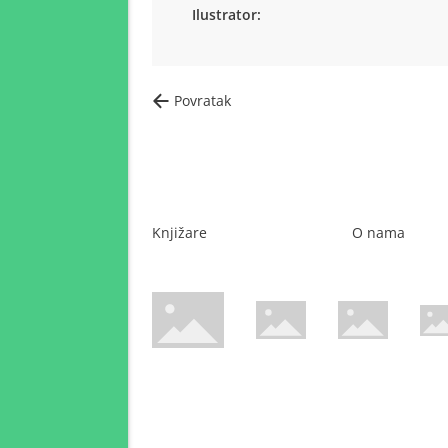
Ilustrator:
Povratak
Knjižare
O nama
WsPay web stranica
Maestro web stranica
Mastercard web 
Amer