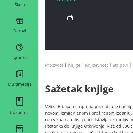
Škola
Darovi
Igračke
Proizvodi
Knjige
Književnost
Stripovi
Multimedija
Sažetak knjige
Velika Biblija u stripu najpoznatija je i omil
Udžbenici
novom, izmijenjenom i proširenom izdanju. S 
ova vizualna odiseja predstavlja uzbudljiv, n
Postanka do Knjige Otkrivenja. Više od 830 st
svjetski priznatoga crtača stripova koji je 