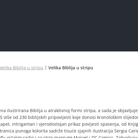
Velika Biblija u stripu
Velika Biblija u stripu
jena ilustrirana Biblija u atraktivnoj formi stripa, a sada je objavlju
više od 230 biblijskih pripovijesti koje donosi kronološkim slijed
apet, intrigantan i vjerodostojan prikaz povijesti spasenja, od Knji
ranica punoga kolorita sadrže tisuće sjajnih ilustracija Sergia Carie
među ostalim radio i za strip magnate Marvel i DC Comics. Zahvaljuju