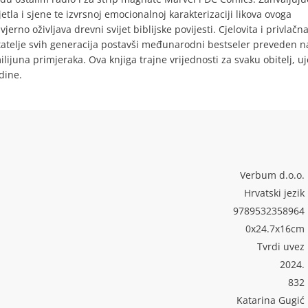
etla i sjene te izvrsnoj emocionalnoj karakterizaciji likova ovoga
rno oživljava drevni svijet biblijske povijesti. Cjelovita i privlačn
 čitatelje svih generacija postavši međunarodni bestseler preveden n
milijuna primjeraka. Ova knjiga trajne vrijednosti za svaku obitelj, u
dine.
Verbum d.o.o.
Hrvatski jezik
9789532358964
0x24.7x16cm
Tvrdi uvez
2024.
832
Katarina Gugić