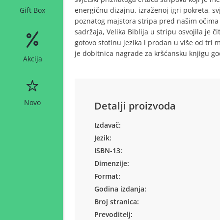
energičnu dizajnu, izraženoj igri pokreta, svj
Gift Box
poznatog majstora stripa pred našim očima vje
sadržaja, Velika Biblija u stripu osvojila je
gotovo stotinu jezika i prodan u više od tri 
je dobitnica nagrade za kršćansku knjigu go
Akcija
Novo
Detalji proizvoda
Izdavač:
Jezik:
ISBN-13:
Dimenzije:
Format:
Godina izdanja:
Broj stranica:
Prevoditelj: